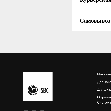
Самовывоз 
Магазин
Для зак
Для диз
О групп
Системз