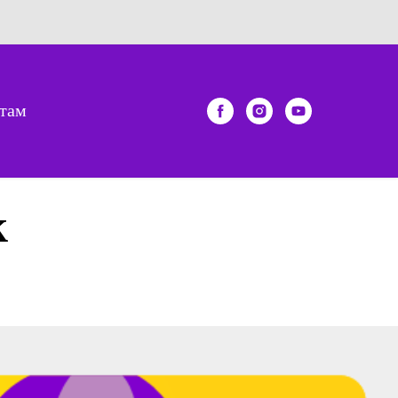
там
к