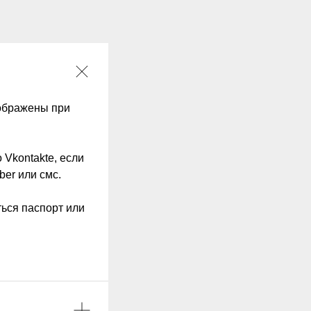
тображены при
 Vkontakte, если
ber или смс.
ться паспорт или